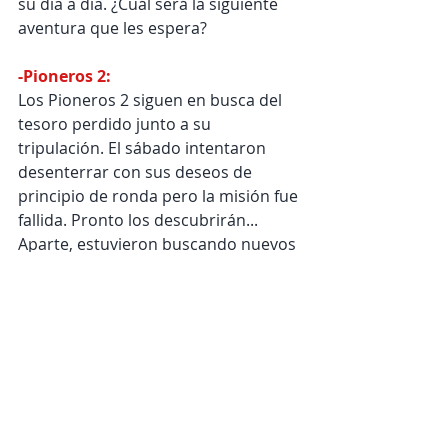
su día a día. ¿Cuál será la siguiente 
aventura que les espera?
-Pioneros 2:
Los Pioneros 2 siguen en busca del 
tesoro perdido junto a su 
tripulación. El sábado intentaron 
desenterrar con sus deseos de 
principio de ronda pero la misión fue 
fallida. Pronto los descubrirán... 
Aparte, estuvieron buscando nuevos 
horizontes que navegar para ayudar 
a nuevas embarcaciones con las que 
comparten gustos. ¡Esperamos 
respuestas de ellas!