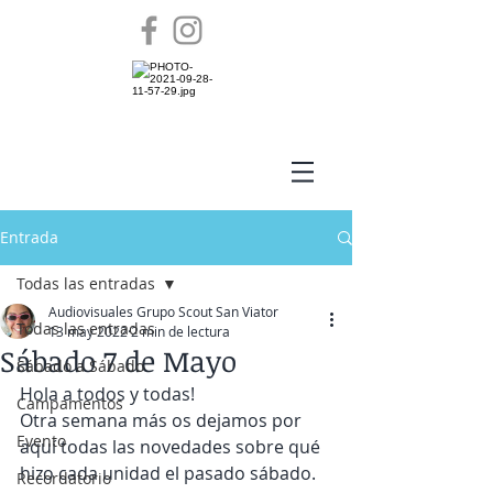
Entrada
Todas las entradas
Audiovisuales Grupo Scout San Viator
Todas las entradas
13 may 2022
2 min de lectura
Sábado 7 de Mayo
Sábado a Sábado
Hola a todos y todas!
Campamentos
Otra semana más os dejamos por 
Evento
aquí todas las novedades sobre qué 
hizo cada unidad el pasado sábado.
Recordatorio