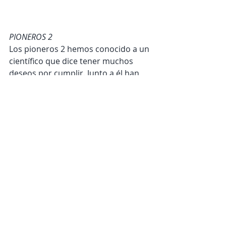
PIONEROS 2
Los pioneros 2 hemos conocido a un 
científico que dice tener muchos 
deseos por cumplir. Junto a él han 
aparecido unos seres llamados 
CRISIS que le ayudan a realizar todo 
lo que quiere conseguir. Este sábado 
le han ayudado a contar cuanta 
gente había de las distintas 
unidades, han descubierto letras de 
canciones y han escrito y enterrado 
una carta al pionero del futuro. 
Veremos cuales serán los próximos 
deseos que aparecen...