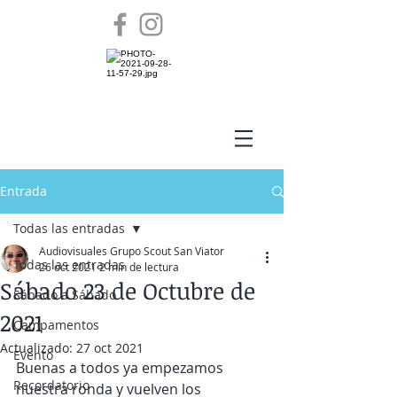
Entrada
Todas las entradas
Audiovisuales Grupo Scout San Viator
Todas las entradas
26 oct 2021
2 min de lectura
Sábado 23 de Octubre de
Sábado a Sábado
2021
Campamentos
Actualizado:
27 oct 2021
Evento
Buenas a todos ya empezamos 
Recordatorio
nuestra ronda y vuelven los 