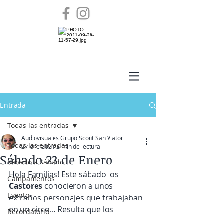
Entrada
Todas las entradas
Audiovisuales Grupo Scout San Viator
Todas las entradas
27 ene 2021
2 min de lectura
Sábado 23 de Enero
Sábado a Sábado
Hola Familias! Este sábado los 
Campamentos
Castores
 conocieron a unos 
Evento
extraños personajes que trabajaban 
en un circo... Resulta que los 
Recordatorio