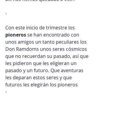
-
Con este inicio de trimestre los 
pioneros 
se han encontrado con 
unos amigos un tanto peculiares los 
Don Ramdoms unos seres cósmicos 
que no recuerdan su pasado, así que 
les pidieron que les eligieran un 
pasado y un futuro. Que aventuras 
les deparan estos seres y que 
futuros les elegirán los pioneros
-
Hola familias! que ilusión volver a las 
andadas después de unas buenas y 
nevosas vacaciones. 
Este sábado fue de vital importancia 