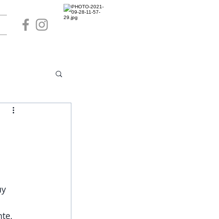
 
y 
te, 