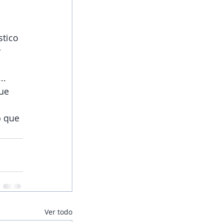
stico 
 
.. 
ue 
o que 
Ver todo