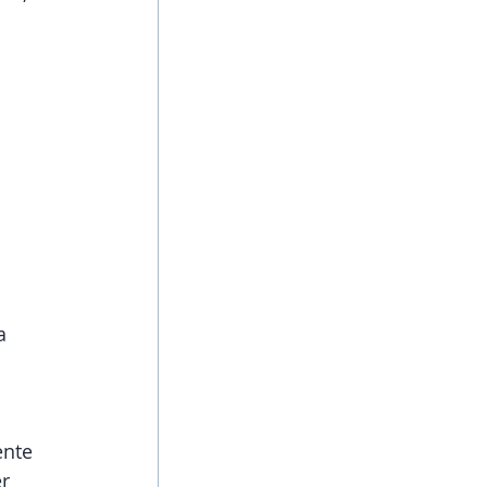
a 
ente 
r 