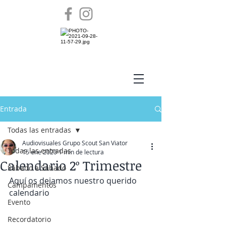
Entrada
Todas las entradas
Audiovisuales Grupo Scout San Viator
Todas las entradas
15 ene 2020
1 min de lectura
Calendario 2º Trimestre
Sábado a Sábado
Aquí os dejamos nuestro querido 
Campamentos
calendario
Evento
Recordatorio